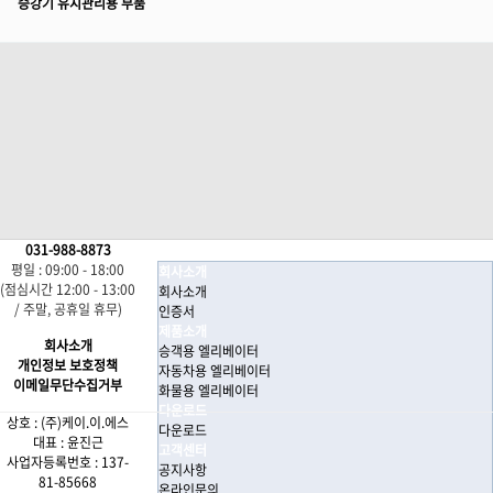
승강기 유지관리용 부품
031-988-8873
평일 : 09:00 - 18:00
회사소개
(점심시간 12:00 - 13:00
회사소개
/ 주말, 공휴일 휴무)
인증서
제품소개
회사소개
승객용 엘리베이터
개인정보 보호정책
자동차용 엘리베이터
이메일무단수집거부
화물용 엘리베이터
다운로드
상호 : (주)케이.이.에스
다운로드
대표 : 윤진근
고객센터
사업자등록번호 : 137-
공지사항
81-85668
온라인문의